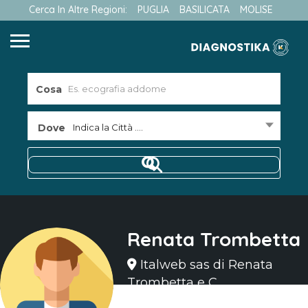
Cerca In Altre Regioni:
PUGLIA
BASILICATA
MOLISE
Cosa
Dove
Indica la Città ....
Renata Trombetta
Italweb sas di Renata
Trombetta e C.
Entrato in Feb 2024