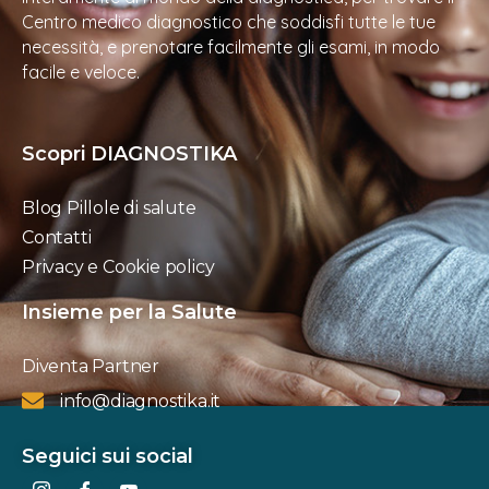
Centro medico diagnostico che soddisfi tutte le tue
necessità, e prenotare facilmente gli esami, in modo
facile e veloce.
Scopri DIAGNOSTIKA
Blog Pillole di salute
Contatti
Privacy e Cookie policy
Insieme per la Salute
Diventa Partner
info@diagnostika.it
Seguici sui social