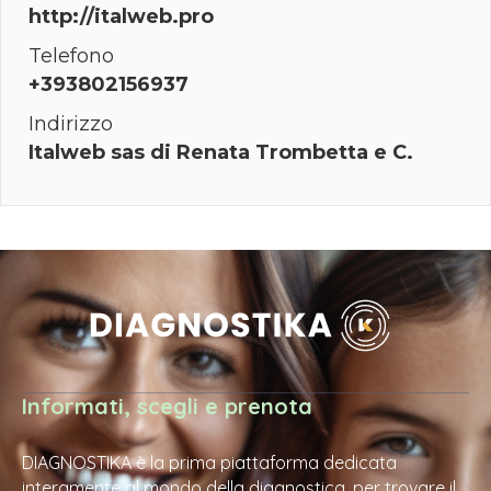
http://italweb.pro
Telefono
+393802156937
Indirizzo
Italweb sas di Renata Trombetta e C.
Informati, scegli e prenota
DIAGNOSTIKA è la prima piattaforma dedicata
interamente al mondo della diagnostica, per trovare il