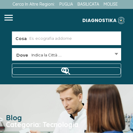
Cerca In Altre Regioni:
PUGLIA
BASILICATA
MOLISE
Cosa
Dove
Indica la Città ....
Blog
Categoria: Tecnologia