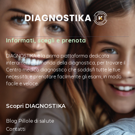
Informati, scegli e prenota
DIAGNOSTIKA è la prima piattaforma dedicata
interamente al mondo della diagnostica, per trovare il
Centro medico diagnostico che soddisfi tutte le tue
necessità, e prenotare facilmente gli esami, in modo
facile e veloce.
Scopri DIAGNOSTIKA
Blog Pillole di salute
Contatti