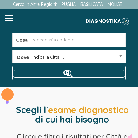
Cerca In Altre Regioni:
PUGLIA
BASILICATA
MOLISE
Cosa
Dove
Indica la Città ....
Scegli l'
esame diagnostico
di cui hai bisogno
Clicca e filtra i risultati per Città e