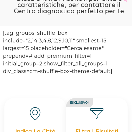
caratteristiche, per contattare il
Centro diagnostico perfetto per te
[tag_groups_shuffle_box
include="2,14,3,4,8,12,9,10,11" smallest=15
largest=15 placeholder="Cerca esame"
prepend=# add_premium_filter=1
initial_group=2 show_filter_all_groups=1
div_class=cm-shuffle-box-theme-default]
ESCLUSIVO!
Indica La Città
Filtra I Risultati