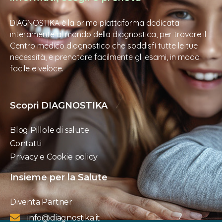
DIAGNOSTIKA è la prima piattaforma dedicata
interamente al mondo della diagnostica, per trovare il
Centro medico diagnostico che soddisfi tutte le tue
necessità, e prenotare facilmente gli esami, in modo
facile e veloce.
Scopri DIAGNOSTIKA
Blog Pillole di salute
Contatti
Privacy e Cookie policy
Insieme per la Salute
Diventa Partner
info@diagnostika.it