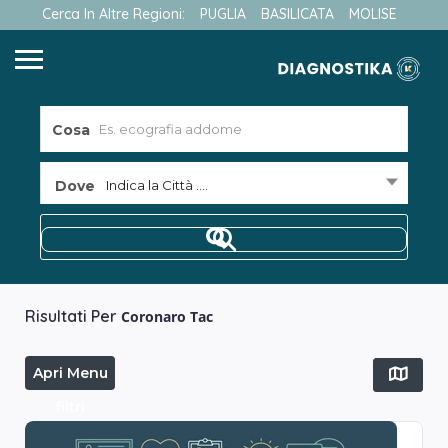
Cerca In Altre Regioni:
PUGLIA
BASILICATA
MOLISE
Cosa
Dove
Indica la Città ....
Risultati Per
Coronaro Tac
Apri Menu
filtri