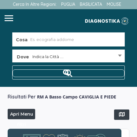
Cerca In Altre Regioni:
PUGLIA
BASILICATA
MOLISE
Cosa
Dove
Indica la Città ....
Risultati Per
RM A Basso Campo CAVIGLIA E PIEDE
Apri Menu
filtri