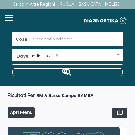
Cerca In Altre Regioni:
PUGLIA
BASILICATA
MOLISE
Cosa
Dove
Indica la Città ....
Risultati Per
RM A Basso Campo GAMBA
Apri Menu
filtri