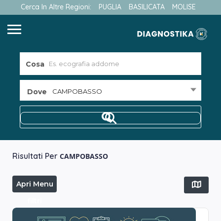
Cerca In Altre Regioni:
PUGLIA
BASILICATA
MOLISE
Cosa
Dove
CAMPOBASSO
Risultati Per
CAMPOBASSO
Apri Menu
filtri