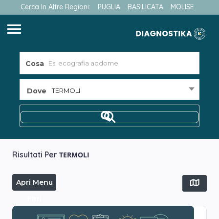
Cerca In Altre Regioni:
PUGLIA
BASILICATA
MOLISE
Cosa
Dove
TERMOLI
Risultati Per
TERMOLI
Apri Menu
filtri