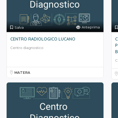
Anteprima
Salva
CENTRO RADIOLOGICO LUCANO
C
P
Centro diagnostico
B
C
MATERA