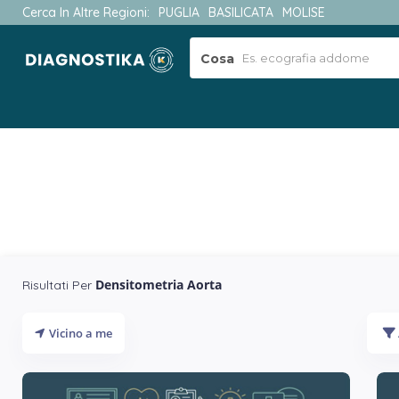
Cerca In Altre Regioni:
PUGLIA
BASILICATA
MOLISE
Cosa
Densitometria Aorta
Risultati Per
Vicino a me