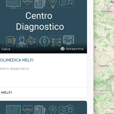
Anteprima
Salva
OLIMEDICA MELFI
entro diagnostico
MELFI