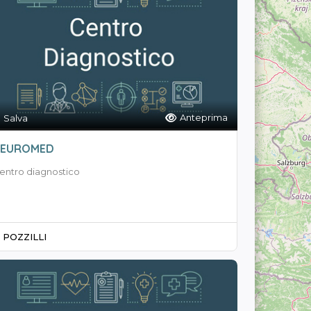
Anteprima
Salva
EUROMED
entro diagnostico
POZZILLI