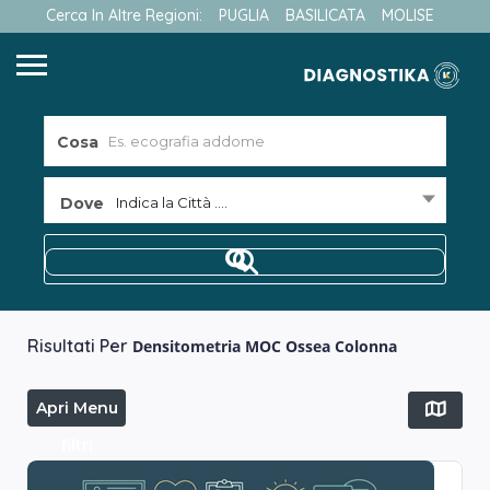
Cerca In Altre Regioni:
PUGLIA
BASILICATA
MOLISE
Cosa
Dove
Indica la Città ....
Risultati Per
Densitometria MOC Ossea Colonna
Apri Menu
filtri