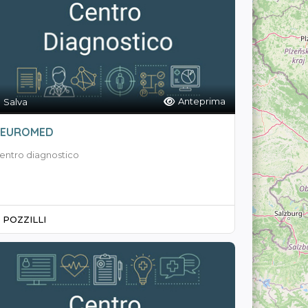
Anteprima
Salva
EUROMED
entro diagnostico
POZZILLI