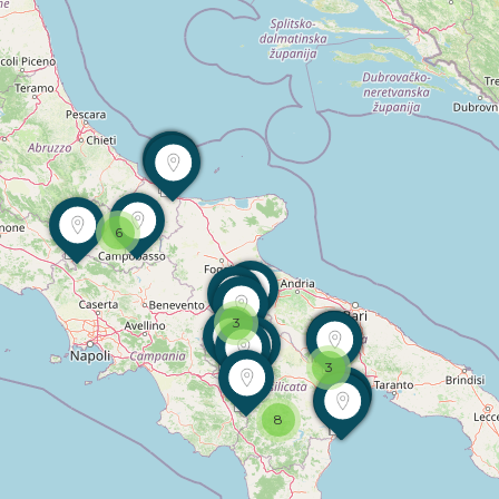
6
3
3
8