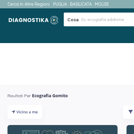
Cerca In Altre Regioni:
PUGLIA
BASILICATA
MOLISE
Cosa
Ecografia Gomito
Risultati Per
Vicino a me