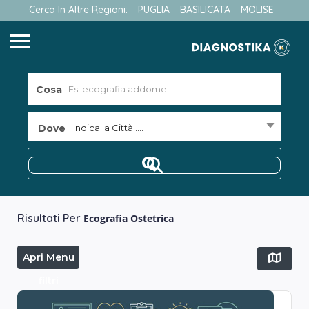
Cerca In Altre Regioni:
PUGLIA
BASILICATA
MOLISE
Cosa
Dove
Indica la Città ....
Risultati Per
Ecografia Ostetrica
Apri Menu
filtri