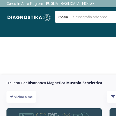
Cerca In Altre Regioni:
PUGLIA
BASILICATA
MOLISE
Cosa
Risonanza Magnetica Muscolo-Scheletrica
Risultati Per
Vicino a me