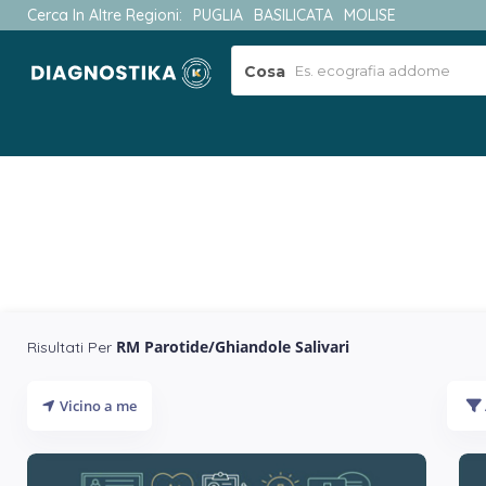
Cerca In Altre Regioni:
PUGLIA
BASILICATA
MOLISE
Cosa
RM Parotide/Ghiandole Salivari
Risultati Per
Vicino a me