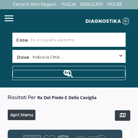
Cerca In Altre Regioni:
PUGLIA
BASILICATA
MOLISE
Cosa
Dove
Indica la Città ....
Risultati Per
Rx Del Piede E Della Caviglia
Apri Menu
filtri