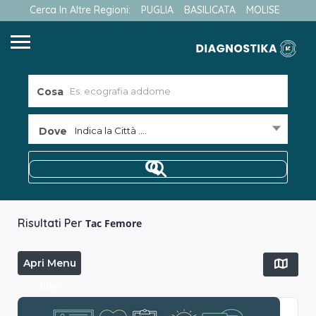
Cerca In Altre Regioni:
PUGLIA
BASILICATA
MOLISE
Cosa
Dove
Indica la Città ....
Risultati Per
Tac Femore
Apri Menu
filtri