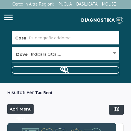
Cerca In Altre Regioni:
PUGLIA
BASILICATA
MOLISE
Cosa
Dove
Indica la Città ....
Risultati Per
Tac Reni
Apri Menu
filtri