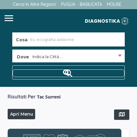
Cerca In Altre Regioni:
PUGLIA
BASILICATA
MOLISE
Cosa
Dove
Indica la Città ....
Risultati Per
Tac Surreni
Apri Menu
filtri